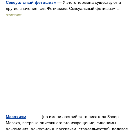
Сексуальный фетишизм
— У этого термина существуют и
другие значения, см. Фетишизм. Сексуальный фетишизм …
Википедия
Мазохизм
— (по имени австрийского писателя Захер
Мазоха, впервые описавшего это извращение; синонимы
альгомания, альгофилия, пассивизм, страдальчество), половое