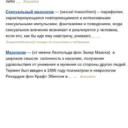
либо …
Википедия
Сексуальный мазохизм
— (sexual masochism) – парафилия,
характеризующаяся повторяющимися и интенсивными
сексуальными импульсами, фантазиями и поведением, когда
сексуальное влечение возникает и реализуется у человека,
если его, как бы идя ему навстречу, унижают,… …
Энциклопедический словарь по психологии и педагогике
Мазохизм
— (от имени Леопольда фон Захер Мазоха) в
широком смысле склонность к насилию, получение
удовольствия от унижения и мучения со стороны других людей.
Термин был введен в 1886 году психиатром и неврологом
Рихардом фон Крафт Эбингом в… …
Википедия