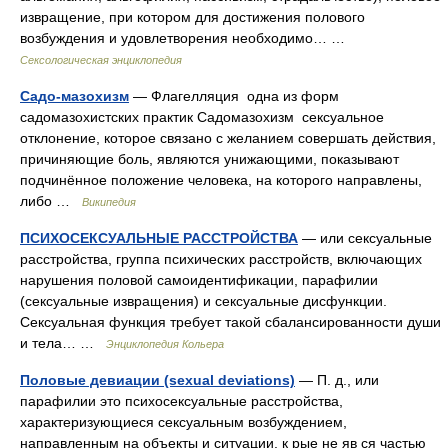
извращение, при котором для достижения полового
возбуждения и удовлетворения необходимо… …
Сексологическая энциклопедия
Садо-мазохизм
— Флагелляция одна из форм
садомазохистских практик Садомазохизм сексуальное
отклонение, которое связано с желанием совершать действия,
причиняющие боль, являются унижающими, показывают
подчинённое положение человека, на которого направлены,
либо …
Википедия
ПСИХОСЕКСУАЛЬНЫЕ РАССТРОЙСТВА
— или сексуальные
расстройства, группа психических расстройств, включающих
нарушения половой самоидентификации, парафилии
(сексуальные извращения) и сексуальные дисфункции.
Сексуальная функция требует такой сбалансированности души
и тела… …
Энциклопедия Кольера
Половые девиации (sexual deviations)
— П. д., или
парафилии это психосексуальные расстройства,
характеризующиеся сексуальным возбуждением,
направленным на объекты и ситуации, к рые не яв ся частью