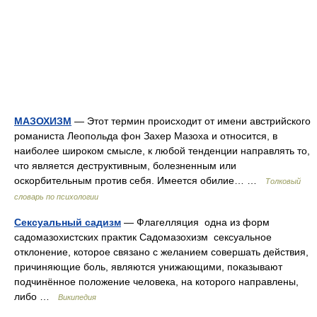
МАЗОХИЗМ
— Этот термин происходит от имени австрийского
романиста Леопольда фон Захер Мазоха и относится, в
наиболее широком смысле, к любой тенденции направлять то,
что является деструктивным, болезненным или
оскорбительным против себя. Имеется обилие… …
Толковый
словарь по психологии
Сексуальный садизм
— Флагелляция одна из форм
садомазохистских практик Садомазохизм сексуальное
отклонение, которое связано с желанием совершать действия,
причиняющие боль, являются унижающими, показывают
подчинённое положение человека, на которого направлены,
либо …
Википедия